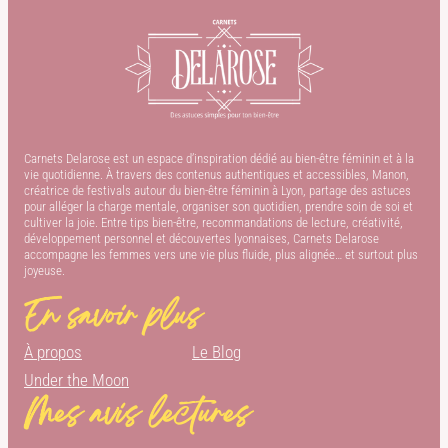
Carnets Delarose est un espace d’inspiration dédié au bien-être féminin et à la
vie quotidienne. À travers des contenus authentiques et accessibles, Manon,
créatrice de festivals autour du bien-être féminin à Lyon, partage des astuces
pour alléger la charge mentale, organiser son quotidien, prendre soin de soi et
cultiver la joie. Entre tips bien-être, recommandations de lecture, créativité,
développement personnel et découvertes lyonnaises, Carnets Delarose
accompagne les femmes vers une vie plus fluide, plus alignée… et surtout plus
joyeuse.
En savoir plus
À propos
Le Blog
Under the Moon
Mes avis lectures