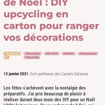
de Noël : DIY
upcycling en
carton pour ranger
vos décorations
Créativité &
Décoration
DIY Noël
Enfants
Suspensions
DIY
Upcycling
13 janvier 2021
· Écrit par
Manon des Carnets Delarose
Les fêtes s’achèvent avec la nostalgie des
préparatifs. J’ai pris beaucoup de plaisir à
réaliser durant deux mois des DIY pour un Noël