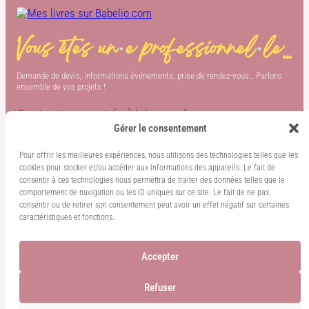
Vous êtes un
·
e professionnel
·
le…
Demande de devis, informations événements, prise de rendez-vous… Parlons
ensemble de vos projets !
Contact :
carnets[at]delarose.fr
Gérer le consentement
Plus de découvertes
Pour offrir les meilleures expériences, nous utilisons des technologies telles que les
cookies pour stocker et/ou accéder aux informations des appareils. Le fait de
consentir à ces technologies nous permettra de traiter des données telles que le
comportement de navigation ou les ID uniques sur ce site. Le fait de ne pas
Allez sur notre Instagram
Allez sur notre Facebook
Allez sur notre Pinterest
TikTok
consentir ou de retirer son consentement peut avoir un effet négatif sur certaines
caractéristiques et fonctions.
Accepter
Refuser
Carnets
2025 © Tous droits
Mentions légales