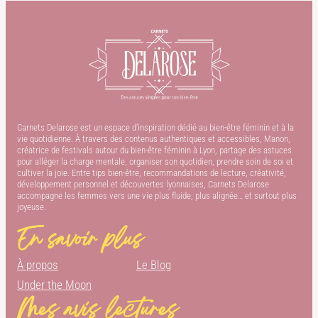
Carnets Delarose est un espace d’inspiration dédié au bien-être féminin et à la
vie quotidienne. À travers des contenus authentiques et accessibles, Manon,
créatrice de festivals autour du bien-être féminin à Lyon, partage des astuces
pour alléger la charge mentale, organiser son quotidien, prendre soin de soi et
cultiver la joie. Entre tips bien-être, recommandations de lecture, créativité,
développement personnel et découvertes lyonnaises, Carnets Delarose
accompagne les femmes vers une vie plus fluide, plus alignée… et surtout plus
joyeuse.
En savoir plus
À propos
Le Blog
Under the Moon
Mes avis lectures