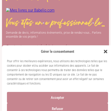
Vous êtes un
·
e professionnel
·
le…
Demande de devis, informations événements, prise de rendez-vous… Parlons
ensemble de vos projets !
Contact :
carnets[at]delarose.fr
Gérer le consentement
Plus de découvertes
Pour offrir les meilleures expériences, nous utilisons des technologies telles que les
cookies pour stocker et/ou accéder aux informations des appareils. Le fait de
consentir à ces technologies nous permettra de traiter des données telles que le
comportement de navigation ou les ID uniques sur ce site. Le fait de ne pas
Allez sur notre Instagram
Allez sur notre Facebook
Allez sur notre Pinterest
TikTok
consentir ou de retirer son consentement peut avoir un effet négatif sur certaines
caractéristiques et fonctions.
Accepter
Refuser