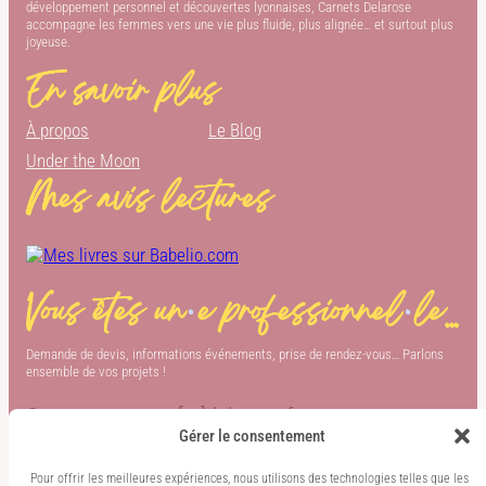
développement personnel et découvertes lyonnaises, Carnets Delarose
accompagne les femmes vers une vie plus fluide, plus alignée… et surtout plus
joyeuse.
En savoir plus
À propos
Le Blog
Under the Moon
Mes avis lectures
Vous êtes un
·
e professionnel
·
le…
Demande de devis, informations événements, prise de rendez-vous… Parlons
ensemble de vos projets !
Contact :
carnets[at]delarose.fr
Gérer le consentement
Pour offrir les meilleures expériences, nous utilisons des technologies telles que les