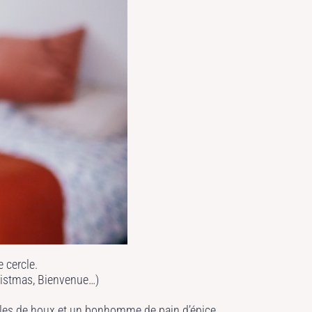
 cercle.
ristmas, Bienvenue…)
uilles de houx et un bonhomme de pain d’épice.