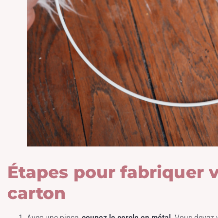
Étapes pour fabriquer v
carton
Avec une pince,
coupez le cercle en métal
. Vous devez v