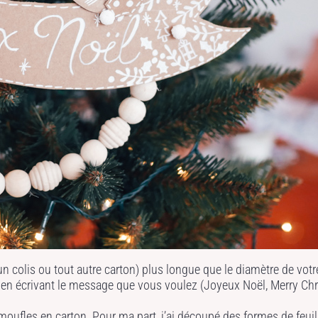
n colis ou tout autre carton) plus longue que le diamètre de votre
en écrivant le message que vous voulez (Joyeux Noël, Merry Ch
s moufles en carton. Pour ma part, j’ai découpé des formes de fe