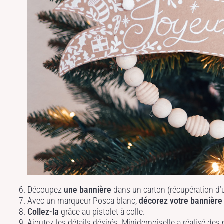
Découpez
une bannière
dans un carton (récupération d’u
Avec un marqueur Posca blanc,
décorez votre bannière
Collez-la
grâce au pistolet à colle.
Ajoutez les détails désirés. Minidemoiselle a réalisé de