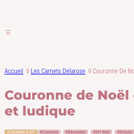
Accueil
Les Carnets Delarose
Couronne De Noë
Couronne de Noël e
et ludique
Créativité & DIY
Couronne
Décoration
DIY Noël
Enfants