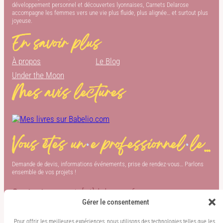
développement personnel et découvertes lyonnaises, Carnets Delarose
accompagne les femmes vers une vie plus fluide, plus alignée… et surtout plus
joyeuse.
En savoir plus
À propos
Le Blog
Under the Moon
Mes avis lectures
Vous êtes un
·
e professionnel
·
le…
Demande de devis, informations événements, prise de rendez-vous… Parlons
ensemble de vos projets !
Contact :
carnets[at]delarose.fr
Gérer le consentement
Pour offrir les meilleures expériences, nous utilisons des technologies telles que les