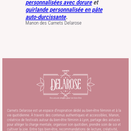
personnalisées avec dorure
et
guirlande personnalisée en pâte
auto-durcissante
.
Manon des Carnets Delarose
Carnets Delarose est un espace d’inspiration dédié au bien-être féminin et à la
vie quotidienne. À travers des contenus authentiques et accessibles, Manon,
créatrice de festivals autour du bien-être féminin à Lyon, partage des astuces
pour alléger la charge mentale, organiser son quotidien, prendre soin de soi et
cultiver la joie. Entre tips bien-être, recommandations de lecture, créativité,